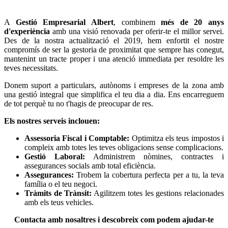
A
Gestió Empresarial Albert
, combinem
més de 20 anys
d'experiència
amb una visió renovada per oferir-te el millor servei.
Des de la nostra actualització el 2019, hem enfortit el nostre
compromís de ser la gestoria de proximitat que sempre has conegut,
mantenint un tracte proper i una atenció immediata per resoldre les
teves necessitats.
Donem suport a particulars, autònoms i empreses de la zona amb
una gestió integral que simplifica el teu dia a dia. Ens encarreguem
de tot perquè tu no t'hagis de preocupar de res.
Els nostres serveis inclouen:
Assessoria Fiscal i Comptable:
Optimitza els teus impostos i
compleix amb totes les teves obligacions sense complicacions.
Gestió Laboral:
Administrem nòmines, contractes i
assegurances socials amb total eficiència.
Assegurances:
Trobem la cobertura perfecta per a tu, la teva
família o el teu negoci.
Tràmits de Trànsit:
Agilitzem totes les gestions relacionades
amb els teus vehicles.
Contacta amb nosaltres i descobreix com podem ajudar-te