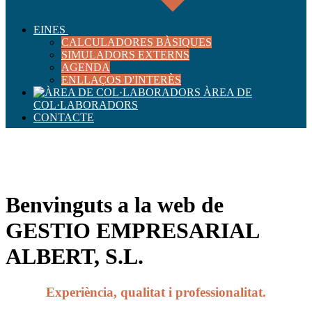
EINES
CALCULADORES BÀSIQUES
SIMULADORS EXTERNS
AGENDA
ENLLAÇOS D'INTERÈS
ÀREA DE
COL·LABORADORS
CONTACTE
La teva assessoria de confiança
Més de 20 anys d'experiència
Contacteu-nos
Benvinguts a la web de
GESTIO EMPRESARIAL
ALBERT, S.L.
Experiència, qualitat i professionalitat.