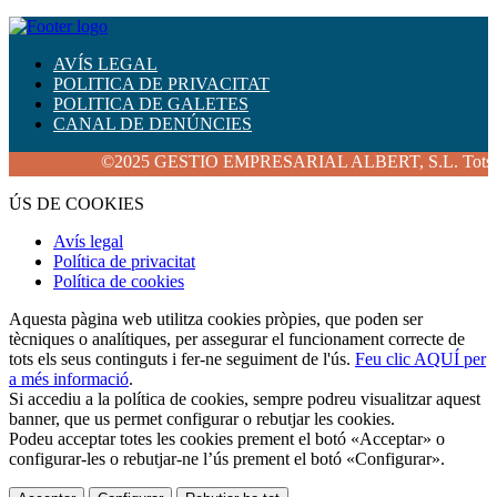
AVÍS LEGAL
POLITICA DE PRIVACITAT
POLITICA DE GALETES
CANAL DE DENÚNCIES
©2025 GESTIO EMPRESARIAL ALBERT, S.L. Tots els dret
ÚS DE COOKIES
Avís legal
Política de privacitat
Política de cookies
Aquesta pàgina web utilitza cookies pròpies, que poden ser
tècniques o analítiques, per assegurar el funcionament correcte de
tots els seus continguts i fer-ne seguiment de l'ús.
Feu clic AQUÍ per
a més informació
.
Si accediu a la política de cookies, sempre podreu visualitzar aquest
banner, que us permet configurar o rebutjar les cookies.
Podeu acceptar totes les cookies prement el botó «Acceptar» o
configurar-les o rebutjar-ne l’ús prement el botó «Configurar».