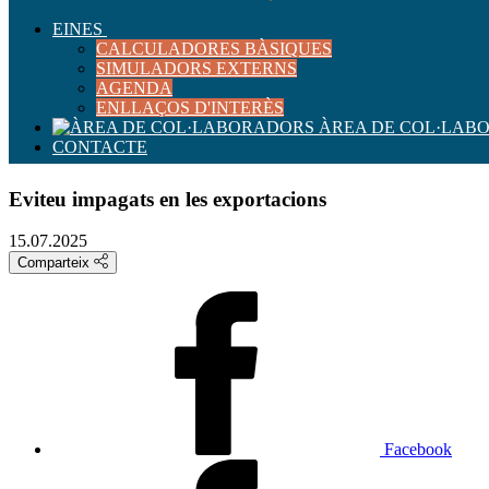
EINES
CALCULADORES BÀSIQUES
SIMULADORS EXTERNS
AGENDA
ENLLAÇOS D'INTERÈS
ÀREA DE COL·LAB
CONTACTE
Eviteu impagats en les exportacions
15.07.2025
Comparteix
Facebook