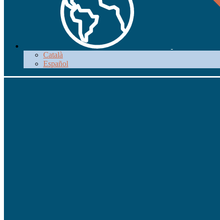
Català
Español