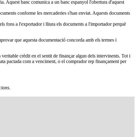
ria. Aquest banc comunica a un banc espanyol l'obertura d'aquest
s documents conforme les mercaderies s'han enviat. Aquests documents
s fons a l'exportador i lliura els documents a l'importador perquè
 comprovar que aquesta documentació concorda amb els termes i
eritable crèdit en el sentit de finançar algun dels intervinents. Tot i
la data pactada com a venciment, o el comprador rep finançament per
cions.