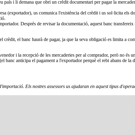
eu país i li demana que obri un crèdit documentari per pagar la mercade
sa (exportador), us comunica l'existència del crèdit i us sol·licita el
ció.
ortador. Després de revisar la documentació, aquest banc transfereix el
del crèdit, el banc haurà de pagar, ja que la seva obligació es limita a
venedor i la recepció de les mercaderies per al comprador, però no és un v
ó (el banc anticipa el pagament a l'exportador perquè el rebi abans de 
d'importació. Els nostres assessors us ajudaran en aquest tipus d'opera