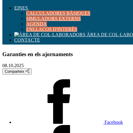
EINES
CALCULADORES BÀSIQUES
SIMULADORS EXTERNS
AGENDA
ENLLAÇOS D'INTERÈS
ÀREA DE COL·LAB
CONTACTE
Garanties en els ajornaments
08.10.2025
Comparteix
Facebook