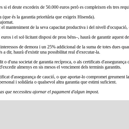
s si el deute excedeix de 50.000 euros però es compleixen els tres requi
 (que és la garantia prioritària que exigeix ​​Hisenda).
ajornat.
 el manteniment de la seva capacitat productiva i del nivell d'ocupació, 
 euros i el sol·licitant disposi de prou béns–, haurà de garantir aquest de
s interessos de demora i un 25% addicional de la suma de totes dues quan
 a dir, haurà d'existir una possibilitat real d'executar-la.
it o d'una societat de garantia recíproca, o als certificats d'assegurança
 d'excedir almenys en sis mesos el venciment dels terminis garantits.
 certificat d'assegurança de caució, o que aportar-lo compromet greument 
rsonal i solidària o qualsevol altra garantia que estimi suficient.
 cas que necessiteu ajornar el pagament d'algun impost.