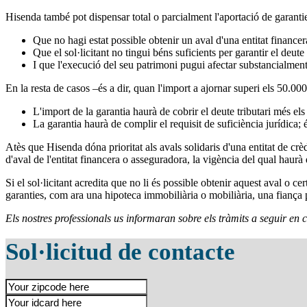
Hisenda també pot dispensar total o parcialment l'aportació de garantie
Que no hagi estat possible obtenir un aval d'una entitat financera
Que el sol·licitant no tingui béns suficients per garantir el deute 
I que l'execució del seu patrimoni pugui afectar substancialment
En la resta de casos –és a dir, quan l'import a ajornar superi els 50.000
L'import de la garantia haurà de cobrir el deute tributari més el
La garantia haurà de complir el requisit de suficiència jurídica; és
Atès que Hisenda dóna prioritat als avals solidaris d'una entitat de crèd
d'aval de l'entitat financera o asseguradora, la vigència del qual haurà
Si el sol·licitant acredita que no li és possible obtenir aquest aval o
garanties, com ara una hipoteca immobiliària o mobiliària, una fiança pe
Els nostres professionals us informaran sobre els tràmits a seguir en
Sol·licitud de contacte