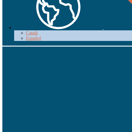
Català
Español