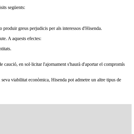
sits següents:
o produir greus perjudicis per als interessos d'Hisenda.
ute. A aquests efectes:
titats.
 de caució, en sol·licitar l'ajornament s'haurà d'aportar el compromís
la seva viabilitat econòmica, Hisenda pot admetre un altre tipus de