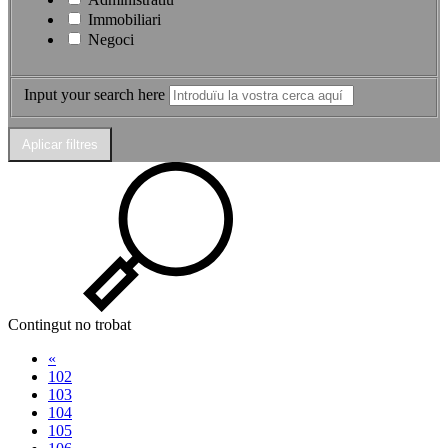
Immobiliari
Negoci
Input your search here
Contingut no trobat
«
102
103
104
105