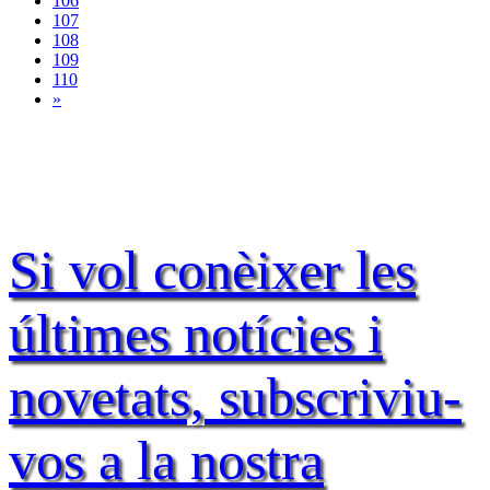
106
107
108
109
110
»
Si vol conèixer les
últimes notícies i
novetats, subscriviu-
vos a la nostra