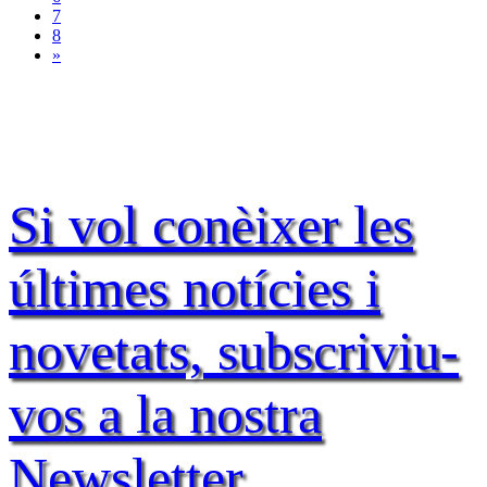
7
8
»
Si vol conèixer les
últimes notícies i
novetats, subscriviu-
vos a la nostra
Newsletter